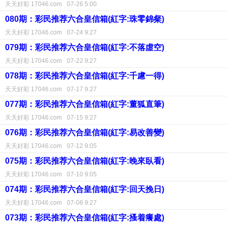
天天好彩 17046.com
07-26 5:00
080期：彩民推荐六合皇信箱(紅字:珠零錦粲)
天天好彩 17046.com
07-24 9:27
079期：彩民推荐六合皇信箱(紅字:不落虛空)
天天好彩 17046.com
07-22 9:27
078期：彩民推荐六合皇信箱(紅字:千慮一得)
天天好彩 17046.com
07-17 9:27
077期：彩民推荐六合皇信箱(紅字:董狐直筆)
天天好彩 17046.com
07-15 9:27
076期：彩民推荐六合皇信箱(紅字:易改善變)
天天好彩 17046.com
07-12 9:05
075期：彩民推荐六合皇信箱(紅字:晚來臥看)
天天好彩 17046.com
07-10 9:05
074期：彩民推荐六合皇信箱(紅字:回天挽日)
天天好彩 17046.com
07-08 9:27
073期：彩民推荐六合皇信箱(紅字:搔着癢處)