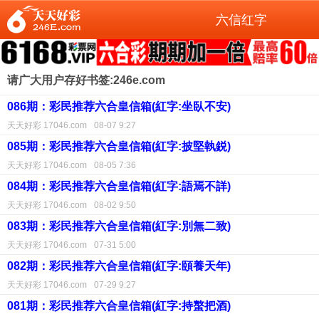
六信红字
请广大用户存好书签:246e.com
086期：彩民推荐六合皇信箱(紅字:坐臥不安)
天天好彩 17046.com
08-07 9:27
085期：彩民推荐六合皇信箱(紅字:披堅執鋭)
天天好彩 17046.com
08-05 7:36
084期：彩民推荐六合皇信箱(紅字:語焉不詳)
天天好彩 17046.com
08-02 9:50
083期：彩民推荐六合皇信箱(紅字:別無二致)
天天好彩 17046.com
07-31 5:00
082期：彩民推荐六合皇信箱(紅字:頤養天年)
天天好彩 17046.com
07-29 9:27
081期：彩民推荐六合皇信箱(紅字:持螯把酒)