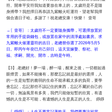
符。開車平安符我知道要放在車上的，太歲符是不是隨
身搏帶？我想擇日再恭請九紫離火旺運符・望老幫我擇
個合適日子哈。多謝了！祝老總安康！快樂！ 壹哥
→〖壹哥〗：太歲符不一定要隨身攜帶，可選擇放置於
常用的手提袋錢包，或放置在家中的清淨處如書房。求
九紫離火催運靈符的吉日，老總替你選了2026年5月5
日。即丙午年癸巳月己卯日，這天宜嫁娶、祭祀、祈
福、求嗣、開光、開市，吉時是午時。
【3】.老總好！夢一場，醉一場，醒來之後，一切都如過
眼煙雲，如果不能擁有，那麼忘記就是最好的選擇，人
的一生是短暫的脆弱的生命不能承載太多的負荷，要學
會忘記，忘記那些不該記住的東西，忘記不屬於自己的
一切，無論風景有多美，我們只能做短暫的欣賞，有遗
憾的人生是不可能，有遺憾的人生是真正的人生。 錚錚
→〖錚錚〗：人生不要常記著昨天，我們要專注於當