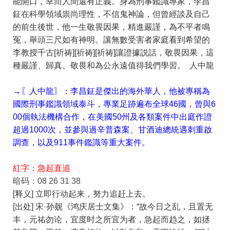
能開口，幸而人間還有正義。身為刑事鑑識專家，李昌
鉦在科學領域祟尚理性，不信鬼神論，但曾經談及自己
的前生後世，他一生敬畏因果，精進嚴謹，為不平者鳴
冤，舉頭三尺如有神明。讓無數受害者家庭看到希望的
李教授千古[祈祷][祈祷][祈祷]讓證據説話，敬畏因果，這
種嚴謹、歸真、敬畏和為公永遠值得我們學習。 人中龍
→〖人中龍〗：李昌鉦是傑出的海外華人，他被專稱為
國際刑事鑑識領域泰斗，專業足跡遍布全球46國，曾與6
00個執法機構合作，在美國50州及各類案件中出庭作證
超過1000次，並參與過辛普森案、甘酒迪總統遇刺重啟
調查，以及911事件鑑識等重大案件。
紅字：急起直追
暗码：08 26 31 38
[释义] 立即行动起来，努力追赶上去。
[出处] 宋·孙觌《鸿庆居士文集》：“故今日之乱，且置无
丰，元祐勿论，宜度时之所宜为者，急起而趋之，如拯