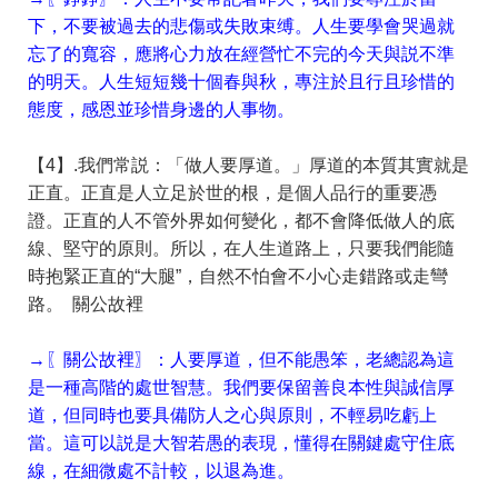
下，不要被過去的悲傷或失敗束缚。人生要學會哭過就
忘了的寬容，應將心力放在經營忙不完的今天與説不準
的明天。人生短短幾十個春與秋，專注於且行且珍惜的
態度，感恩並珍惜身邊的人事物。
【4】.我們常説：「做人要厚道。」厚道的本質其實就是
正直。正直是人立足於世的根，是個人品行的重要憑
證。正直的人不管外界如何變化，都不會降低做人的底
線、堅守的原則。所以，在人生道路上，只要我們能隨
時抱緊正直的“大腿”，自然不怕會不小心走錯路或走彎
路。 關公故裡
→〖關公故裡〗：人要厚道，但不能愚笨，老總認為這
是一種高階的處世智慧。我們要保留善良本性與誠信厚
道，但同時也要具備防人之心與原則，不輕易吃虧上
當。這可以説是大智若愚的表現，懂得在關鍵處守住底
線，在細微處不計較，以退為進。