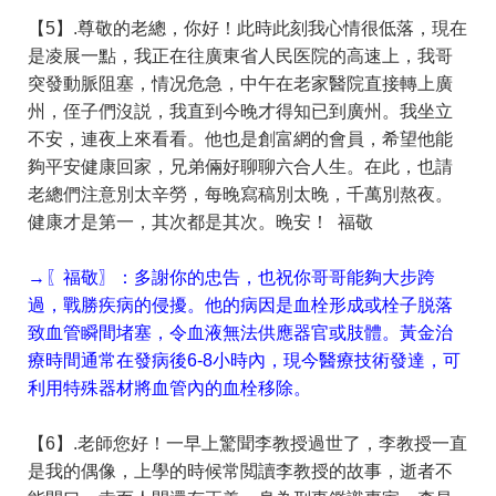
【5】.尊敬的老總，你好！此時此刻我心情很低落，現在
是凌展一點，我正在往廣東省人民医院的高速上，我哥
突發動脈阻塞，情况危急，中午在老家醫院直接轉上廣
州，侄子們沒説，我直到今晚才得知已到廣州。我坐立
不安，連夜上來看看。他也是創富網的會員，希望他能
夠平安健康回家，兄弟倆好聊聊六合人生。在此，也請
老總們注意別太辛勞，每晚寫稿別太晚，千萬別熬夜。
健康才是第一，其次都是其次。晚安！ 福敬
→〖福敬〗：多謝你的忠告，也祝你哥哥能夠大步跨
過，戰勝疾病的侵擾。他的病因是血栓形成或栓子脱落
致血管瞬間堵塞，令血液無法供應器官或肢體。黃金治
療時間通常在發病後6-8小時內，現今醫療技術發達，可
利用特殊器材將血管內的血栓移除。
【6】.老師您好！一早上驚聞李教授過世了，李教授一直
是我的偶像，上學的時候常閲讀李教授的故事，逝者不