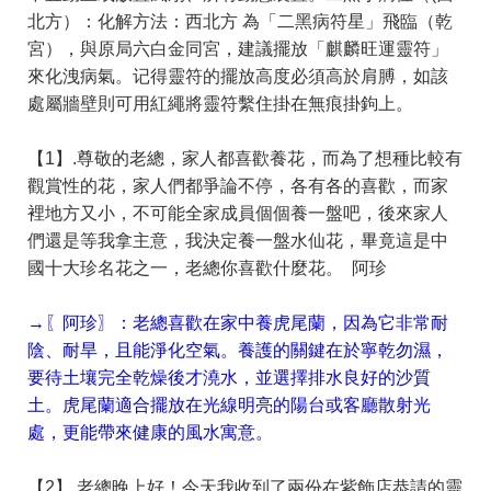
北方）：化解方法：西北方 為「二黑病符星」飛臨（乾
宮），與原局六白金同宮，建議擺放「麒麟旺運靈符」
來化洩病氣。记得靈符的擺放高度必須高於肩膊，如該
處屬牆壁則可用紅繩將靈符繫住掛在無痕掛鉤上。
【1】.尊敬的老總，家人都喜歡養花，而為了想種比較有
觀賞性的花，家人們都爭論不停，各有各的喜歡，而家
裡地方又小，不可能全家成員個個養一盤吧，後來家人
們還是等我拿主意，我決定養一盤水仙花，畢竟這是中
國十大珍名花之一，老總你喜歡什麼花。 阿珍
→〖阿珍〗：老總喜歡在家中養虎尾蘭，因為它非常耐
陰、耐旱，且能淨化空氣。養護的關鍵在於寧乾勿濕，
要待土壤完全乾燥後才澆水，並選擇排水良好的沙質
土。虎尾蘭適合擺放在光線明亮的陽台或客廳散射光
處，更能帶來健康的風水寓意。
【2】.老總晚上好！今天我收到了兩份在紫飾店恭請的靈