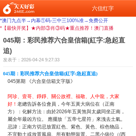
六信红字
*澳门九点半→内幕①码-三中三100%准→免费公开
*【最快开奖】★内部③肖③码★重点推荐！澳门直播
045期：彩民推荐六合皇信箱(紅字:急起直
追)
发表于：2026-04-24 9:27:33
045期：彩民推荐六合皇信箱(紅字:急起直追)
045第期 《六合皇信
箱文字版》
阿珍、壹哥、錚錚、關公故裡、福敬、人中龍，大家
好！
老總告訴各位會員，今年五黃大病位在（正南
方）：化解方法：由於2026年五黃煞與太歲同坐正南，
屬全年最凶方位。 應擺放「五帝七星符」來洩去土氣。
忌諱：正南方切忌放置紅色、紫色、黃色、棕色物品，
不宜動土或放置風扇、所有動態裝置。二黑小病位（(西