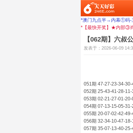
*澳门九点半→内幕①码-
*【最快开奖】★内部③
【062期】六叔
发表于：2026-06-09 14:3
051期 47-27-23-34-30
052期 25-43-41-28-11
053期 02-21-27-01-20
054期 07-13-15-05-31
055期 20-07-02-42-49
056期 32-34-10-47-18
057期 35-07-13-40-25