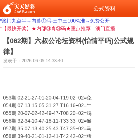
公式资料
*澳门九点半→内幕①码-三中三100%准→免费公开
*【最快开奖】★内部③肖③码★重点推荐！澳门直播
【062期】六叔公论坛资料(怡情平码)公式规
律】
发表于：2026-06-09 14:33:40
053期 02-21-27-01-20-04-T19 02+02=兔
054期 07-13-15-05-31-27-T16 16+02=牛
055期 20-07-02-42-49-47-T08 20+02=鸡
056期 32-34-10-47-18-11-T33 33+02=猴
057期 35-07-13-40-25-43-T47 35+02=马
058期 39-40-21-01-12-41-T42 42+02=猪