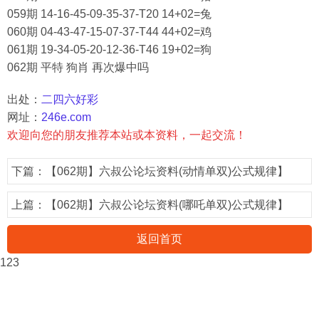
059期 14-16-45-09-35-37-T20 14+02=兔
060期 04-43-47-15-07-37-T44 44+02=鸡
061期 19-34-05-20-12-36-T46 19+02=狗
062期 平特 狗肖 再次爆中吗
出处：
二四六好彩
网址：
246e.com
欢迎向您的朋友推荐本站或本资料，一起交流！
下篇：
【062期】六叔公论坛资料(动情单双)公式规律】
上篇：
【062期】六叔公论坛资料(哪吒单双)公式规律】
返回首页
123