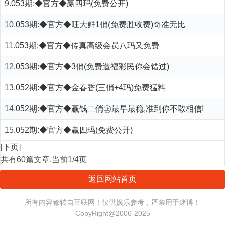
9.
053期:◆官方◆赢四玛(免费公开)
10.
053期:◆官方◆旺大鲜1俏(免费胜收费)奇准无比
11.
053期:◆官方◆传真高级会员八玛又免费
12.
053期:◆官方◆3俏(免费造福彩民你会错过)
13.
052期:◆官方◆金春香(三俏+4玛)免费猛料
14.
052期:◆官方◆赢钱二俏㊣最早最稳,准到你不敢相信!
15.
052期:◆官方◆赢四玛(免费公开)
[下页]
共有60篇文章,当前1/4页
返回网站首页
所有内容都转自互联网！仅供娱乐参考，严禁用于赌博！
CopyRight@2006-2025