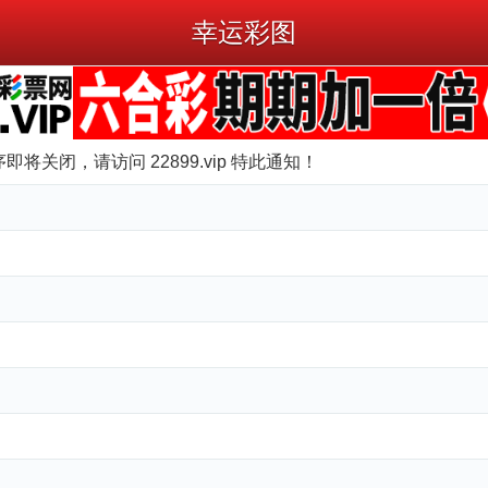
幸运彩图
将关闭，请访问 22899.vip 特此通知！