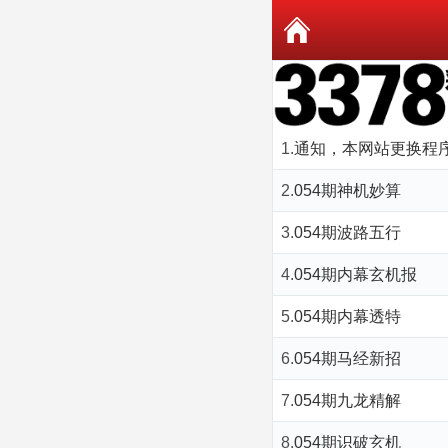
1.
通知，本网站更换程序即
2.
054期神机妙算
3.
054期波路五行
4.
054期内幕玄机报
5.
054期内幕透特
6.
054期马经新招
7.
054期九龙精解
8.
054期识破玄机