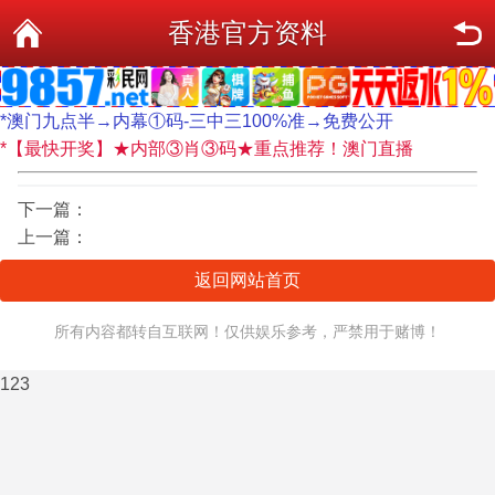
香港官方资料
*澳门九点半→内幕①码-三中三100%准→免费公开
*【最快开奖】★内部③肖③码★重点推荐！澳门直播
下一篇：
上一篇：
返回网站首页
所有内容都转自互联网！仅供娱乐参考，严禁用于赌博！
123