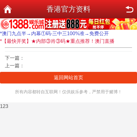
香港官方资料
*澳门九点半→内幕①码-三中三100%准→免费公开
*【最快开奖】★内部③肖③码★重点推荐！澳门直播
下一篇：
上一篇：
返回网站首页
所有内容都转自互联网！仅供娱乐参考，严禁用于赌博！
123