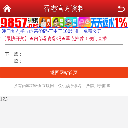
香港官方资料
*澳门九点半→内幕①码-三中三100%准→免费公开
*【最快开奖】★内部③肖③码★重点推荐！澳门直播
下一篇：
上一篇：
返回网站首页
所有内容都转自互联网！仅供娱乐参考，严禁用于赌博！
123