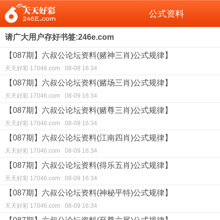
公式资料
请广大用户存好书签:246e.com
【087期】六叔公论坛资料(赌神三肖)公式规律】
天天好彩 17046.com
08-09 16:34
【087期】六叔公论坛资料(赌场三肖)公式规律】
天天好彩 17046.com
08-09 16:34
【087期】六叔公论坛资料(赌尊三肖)公式规律】
天天好彩 17046.com
08-09 16:34
【087期】六叔公论坛资料(江南四肖)公式规律】
天天好彩 17046.com
08-09 16:34
【087期】六叔公论坛资料(得乐五肖)公式规律】
天天好彩 17046.com
08-09 16:34
【087期】六叔公论坛资料(神秘平特)公式规律】
天天好彩 17046.com
08-09 16:34