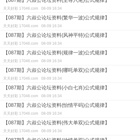
【087期】六叔公论坛资料(至尊六尾)公式规律】
天天好彩 17046.com
08-09 16:34
【087期】六叔公论坛资料(繁华一波)公式规律】
天天好彩 17046.com
08-09 16:34
【087期】六叔公论坛资料(风神平特)公式规律】
天天好彩 17046.com
08-09 16:34
【087期】六叔公论坛资料(规律一波)公式规律】
天天好彩 17046.com
08-09 16:34
【087期】六叔公论坛资料(哪吒单双)公式规律】
天天好彩 17046.com
08-09 16:34
【087期】六叔公论坛资料(小白七肖)公式规律】
天天好彩 17046.com
08-09 16:34
【087期】六叔公论坛资料(怡情平码)公式规律】
天天好彩 17046.com
08-09 16:34
【087期】六叔公论坛资料(伟大单双)公式规律】
天天好彩 17046.com
08-09 16:34