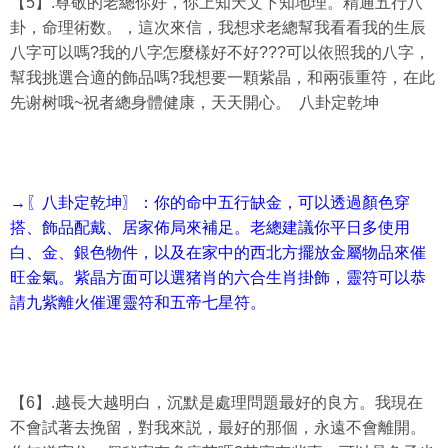
【5】.尊敬的老總你好，你上知天文下知地理。精通五行八
卦，命理術数。，這次來信，我想求老總幫我看看我的生辰
八字可以嗎?我的八字怎麼樣好不好???可以依照我的八字，
幫我挑選合適的飾品嗎?我想要一顆紫晶，和兩張重符，在此
先谢树哦~祝者總身體健康，天天開心。 八卦定乾坤
→〖八卦定乾坤〗：你的命中五行缺金，可以透過顏色穿
搭、飾品配戴、居家佈局來補足。老總建議你平日多使用
白、金、銀色物件，以及在家中的西北方擺放金屬物品來催
旺金氣。紫晶方面可以選猪肖的六合生肖掛飾，靈符可以恭
請九紫離火催運靈符和五帝七星符。
【6】.越長大越明白，沉默是處理問題最好的良方。我現在
不會試著去挽留，對我來説，最好的那個，永遠不會離開。