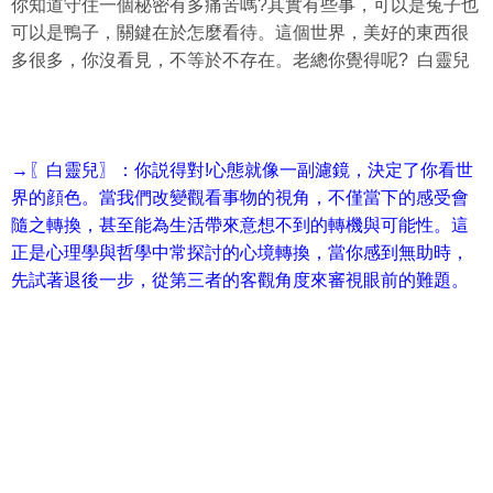
你知道守住一個秘密有多痛苦嗎?其實有些事，可以是兔子也
可以是鴨子，關鍵在於怎麼看待。這個世界，美好的東西很
多很多，你沒看見，不等於不存在。老總你覺得呢? 白靈兒
→〖白靈兒〗：你説得對!心態就像一副濾鏡，決定了你看世
界的顔色。當我們改變觀看事物的視角，不僅當下的感受會
隨之轉換，甚至能為生活帶來意想不到的轉機與可能性。這
正是心理學與哲學中常探討的心境轉換，當你感到無助時，
先試著退後一步，從第三者的客觀角度來審視眼前的難題。