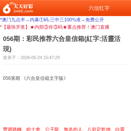
六信红字
*澳门九点半→内幕①码-三中三100%准→免费公开
*【最快开奖】★内部③肖③码★重点推荐！澳门直播
056期：彩民推荐六合皇信箱(紅字:活靈活
現)
发表于：2026-05-24 15:47:29
056第期 《六合皇信
箱文字版》
豐迴路轉、哈士奇、公子龍、無名的人、八卦定乾坤、白靈