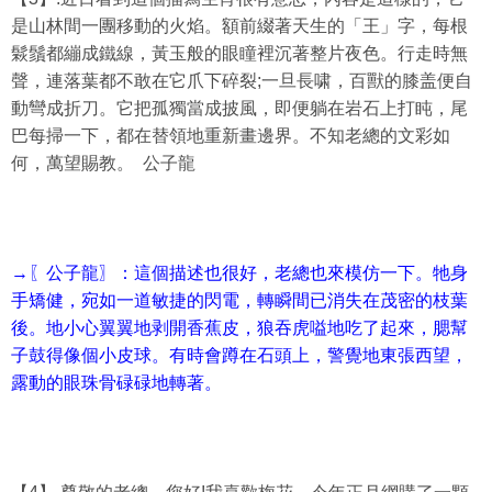
是山林間一團移動的火焰。額前綴著天生的「王」字，每根
鬏鬚都繃成鐵線，黃玉般的眼瞳裡沉著整片夜色。行走時無
聲，連落葉都不敢在它爪下碎裂;一旦長啸，百獸的膝盖便自
動彎成折刀。它把孤獨當成披風，即便躺在岩石上打盹，尾
巴每掃一下，都在替領地重新畫邊界。不知老總的文彩如
何，萬望賜教。 公子龍
→〖公子龍〗：這個描述也很好，老總也來模仿一下。牠身
手矯健，宛如一道敏捷的閃電，轉瞬間已消失在茂密的枝葉
後。地小心翼翼地剥開香蕉皮，狼吞虎嗌地吃了起來，腮幫
子鼓得像個小皮球。有時會蹲在石頭上，警覺地東張西望，
露動的眼珠骨碌碌地轉著。