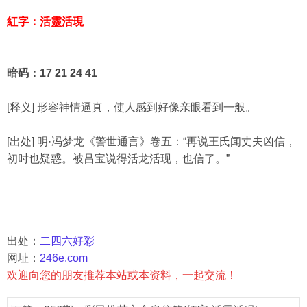
紅字：活靈活現
暗码：17 21 24 41
[释义] 形容神情逼真，使人感到好像亲眼看到一般。
[出处] 明·冯梦龙《警世通言》卷五：“再说王氏闻丈夫凶信，
初时也疑惑。被吕宝说得活龙活现，也信了。”
出处：
二四六好彩
网址：
246e.com
欢迎向您的朋友推荐本站或本资料，一起交流！