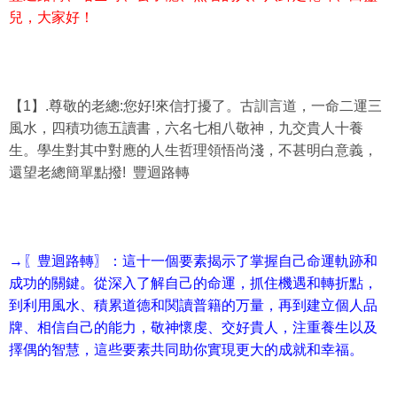
兒，大家好！
【1】.尊敬的老總:您好!來信打擾了。古訓言道，一命二運三
風水，四積功德五讀書，六名七相八敬神，九交貴人十養
生。學生對其中對應的人生哲理領悟尚淺，不甚明白意義，
還望老總簡單點撥! 豐迴路轉
→〖豊迴路轉〗：這十一個要素揭示了掌握自己命運軌跡和
成功的關鍵。從深入了解自己的命運，抓住機遇和轉折點，
到利用風水、積累道德和関讀普籍的万量，再到建立個人品
牌、相信自己的能力，敬神懷虔、交好貴人，注重養生以及
擇偶的智慧，這些要素共同助你實現更大的成就和幸福。