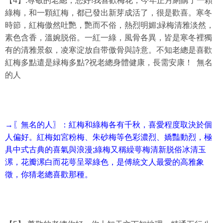
【4】.尊敬的老總，您好!我喜歡梅花，今年正月網購了一顆
綠梅，和一顆紅梅，都已發出新芽成活了，很是歡喜。寒冬
時節，紅梅傲然吐艷，艷而不俗，熱烈明媚;緑梅清雅淡然，
素色含香，溫婉脱俗。一紅一綠，風骨各異，皆是寒冬裡獨
有的清雅景叙，凌寒淀放自带傲骨與詩意。不知老總是喜歡
紅梅多點遣是緑梅多點?祝老總身體健康，長需安康！ 無名
的人
→〖無名的人〗：紅梅和綠梅各有千秋，喜愛程度取決於個
人偏好。紅梅如宮粉梅、朱砂梅等色彩濃烈、嬌豔動烈，極
具中式古典的喜氣與浪漫;綠梅又稱繰萼梅清新脱俗冰清玉
漯，花瓣漯白而花萼呈翠綠色，是傅統文人最愛的高雅象
徵，你猜老總喜歡那種。