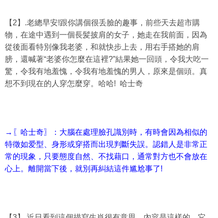
【2】.老總早安!跟你講個很丢臉的趣事，前些天去超市購
物，在途中遇到一個長髪披肩的女子，她走在我前面，因為
從後面看特別像我老婆，和就快步上去，用右手搭她的肩
膀，還喊著“老婆你怎麼在這裡?”結果她一回頭，令我大吃一
驚，令我有地羞愧，令我有地羞愧的男人，原來是個頭。真
想不到現在的人穿怎麼穿。哈哈! 哈士奇
→〖哈士奇〗：大腦在處理臉孔識別時，有時會因為相似的
特徵如爱型、身形或穿搭而出現判斷失誤。認錯人是非常正
常的現象，只要態度自然、不找藉口，通常對方也不會放在
心上。離開當下後，就別再糾結這件尴尬事了!
【3】.近日看到這個描寫生肖很有意思，內容是這樣的，它