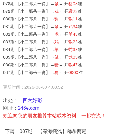
078期:【小二郎杀一肖】→
鼠
← 开
猪08
准
079期:【小二郎杀一肖】→
鸡
← 开
猴23
准
080期:【小二郎杀一肖】→
狗
← 开
猴11
准
081期:【小二郎杀一肖】→
鼠
← 开
鸡34
准
082期:【小二郎杀一肖】→
虎
← 开
羊48
准
083期:【小二郎杀一肖】→
鸡
← 开
猴23
准
084期:【小二郎杀一肖】→
羊
← 开
蛇38
准
085期:【小二郎杀一肖】→
鼠
← 开
龙03
准
086期:【小二郎杀一肖】→
猪
← 开
猴47
准
087期:【小二郎杀一肖】→
狗
← 开
0000
准
更新时间：2026-08-09 4:08:52
出处：
二四六好彩
网址：
246e.com
欢迎向您的朋友推荐本站或本资料，一起交流！
下篇：
087期：【深海搁浅】稳杀两尾