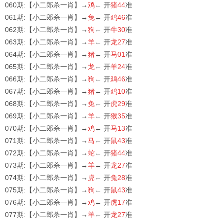
060期:【小二郎杀一肖】→
鸡
← 开
猪44
准
061期:【小二郎杀一肖】→
兔
← 开
鸡46
准
062期:【小二郎杀一肖】→
狗
← 开
牛30
准
063期:【小二郎杀一肖】→
羊
← 开
龙27
准
064期:【小二郎杀一肖】→
猪
← 开
马01
准
065期:【小二郎杀一肖】→
龙
← 开
羊24
准
066期:【小二郎杀一肖】→
狗
← 开
鸡46
准
067期:【小二郎杀一肖】→
猪
← 开
鸡10
准
068期:【小二郎杀一肖】→
兔
← 开
虎29
准
069期:【小二郎杀一肖】→
羊
← 开
猴35
准
070期:【小二郎杀一肖】→
鸡
← 开
马13
准
071期:【小二郎杀一肖】→
马
← 开
鼠43
准
072期:【小二郎杀一肖】→
蛇
← 开
猪44
准
073期:【小二郎杀一肖】→
羊
← 开
龙27
准
074期:【小二郎杀一肖】→
虎
← 开
兔28
准
075期:【小二郎杀一肖】→
狗
← 开
鼠43
准
076期:【小二郎杀一肖】→
鸡
← 开
虎17
准
077期:【小二郎杀一肖】→
羊
← 开
龙27
准