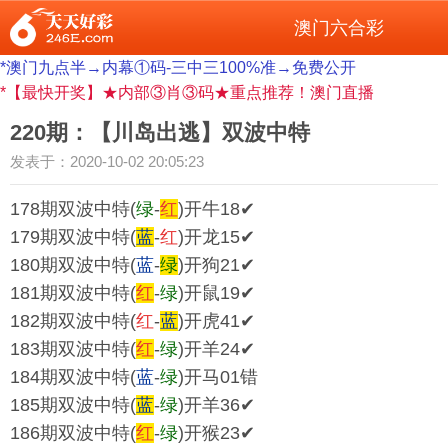
澳门六合彩
*澳门九点半→内幕①码-三中三100%准→免费公开
*【最快开奖】★内部③肖③码★重点推荐！澳门直播
220期：【川岛出逃】双波中特
发表于：2020-10-02 20:05:23
178期双波中特(
绿
-
红
)开牛18✔
179期双波中特(
蓝
-
红
)开龙15✔
180期双波中特(
蓝
-
绿
)开狗21✔
181期双波中特(
红
-
绿
)开鼠19✔
182期双波中特(
红
-
蓝
)开虎41✔
183期双波中特(
红
-
绿
)开羊24✔
184期双波中特(
蓝
-
绿
)开马01错
185期双波中特(
蓝
-
绿
)开羊36✔
186期双波中特(
红
-
绿
)开猴23✔