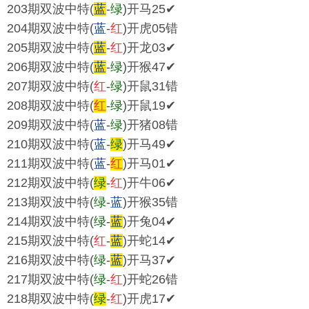
203期双波中特(
蓝
-
绿
)开马25✔
204期双波中特(
蓝
-
红
)开虎05错
205期双波中特(
蓝
-
红
)开龙03✔
206期双波中特(
蓝
-
绿
)开猴47✔
207期双波中特(
红
-
绿
)开鼠31错
208期双波中特(
红
-
绿
)开鼠19✔
209期双波中特(
蓝
-
绿
)开猪08错
210期双波中特(
蓝
-
绿
)开马49✔
211期双波中特(
蓝
-
红
)开马01✔
212期双波中特(
绿
-
红
)开牛06✔
213期双波中特(
绿
-
蓝
)开猴35错
214期双波中特(
绿
-
蓝
)开兔04✔
215期双波中特(
红
-
蓝
)开蛇14✔
216期双波中特(
绿
-
蓝
)开马37✔
217期双波中特(
绿
-
红
)开蛇26错
218期双波中特(
绿
-
红
)开虎17✔