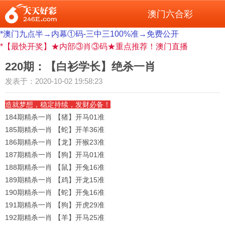
澳门六合彩
*澳门九点半→内幕①码-三中三100%准→免费公开
*【最快开奖】★内部③肖③码★重点推荐！澳门直播
220期：【白衫学长】绝杀一肖
发表于：2020-10-02 19:58:23
造就梦想，稳定持续，发财必备！
184期精杀一肖 【猪】开马01准
185期精杀一肖 【蛇】开羊36准
186期精杀一肖 【龙】开猴23准
187期精杀一肖 【狗】开马01准
188期精杀一肖 【鼠】开兔16准
189期精杀一肖 【鸡】开龙15准
190期精杀一肖 【蛇】开兔16准
191期精杀一肖 【狗】开虎29准
192期精杀一肖 【羊】开马25准