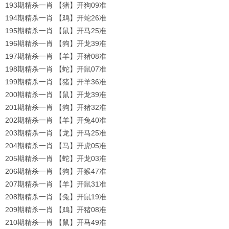
193期精杀一肖 【猪】开狗09准
194期精杀一肖 【鸡】开蛇26准
195期精杀一肖 【鼠】开马25准
196期精杀一肖 【狗】开龙39准
197期精杀一肖 【羊】开猪08准
198期精杀一肖 【蛇】开鼠07准
199期精杀一肖 【猪】开羊36准
200期精杀一肖 【鼠】开龙39准
201期精杀一肖 【狗】开猪32准
202期精杀一肖 【羊】开兔40准
203期精杀一肖 【龙】开马25准
204期精杀一肖 【马】开虎05准
205期精杀一肖 【蛇】开龙03准
206期精杀一肖 【狗】开猴47准
207期精杀一肖 【羊】开鼠31准
208期精杀一肖 【兔】开鼠19准
209期精杀一肖 【鸡】开猪08准
210期精杀一肖 【鼠】开马49准