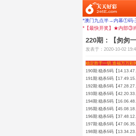
*澳门九点半→内幕①码-
*【最快开奖】★内部③
220期：【匆匆
发表于：2020-10-02 19:4
稳定胜于一切,造福万万彩
190期:稳杀5码【
14.13.47
191期:稳杀5码【
17.49.15
192期:稳杀5码【
47.28.27
193期:稳杀5码【
42.20.33
194期:稳杀5码【
16.06.48
195期:稳杀5码【
45.08.18
196期:稳杀5码【
37.48.12
197期:稳杀5码【
47.06.35
198期:稳杀5码【
13.34.23